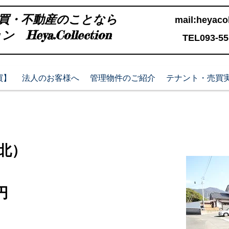
買・不動産のことなら
mail:
heyacol
Heya.Collection
TEL093-551
買】
法人のお客様へ
管理物件のご紹介
テナント・売買
北）
0円