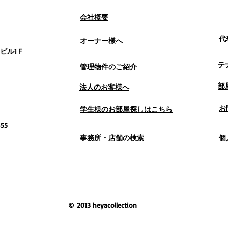
会社概要
代
オーナー様へ
ル1Ｆ
テ
管理物件のご紹介
部
法人のお客様へ
お
学生様のお部屋探しはこちら
55
事務所・店舗の検索
個
© 2013 heyacollection