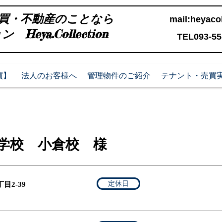
買・不動産のことなら
mail:
heyacol
Heya.Collection
TEL093-551
買】
法人のお客様へ
管理物件のご紹介
テナント・売買
ル）
学校 小倉校 様
定休日
目2-39