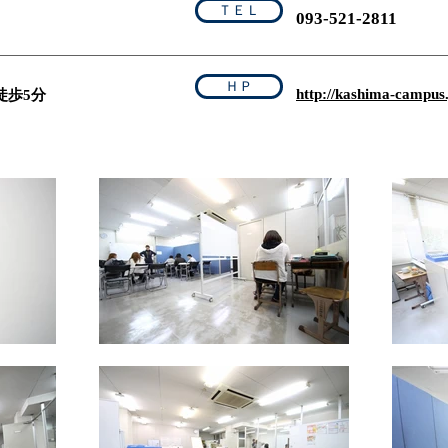
ＴＥＬ
093-521-2811
ＨＰ
http://kashima-campus.
徒歩5分