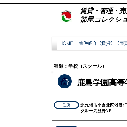
賃貸・管理・売
部屋.コレクション 
HOME
物件紹介【賃貸】【売
​種類：学校（スクー
鹿島学園高等
住所
北九州市小倉北区浅野1丁
​クルーズ浅野3Ｆ