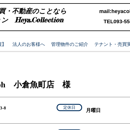
買・不動産のことなら
mail:
heyacol
Heya.Collection
TEL093-551
買】
法人のお客様へ
管理物件のご紹介
テナント・売買
coh 小倉魚町店 様
定休日
-8
月曜日