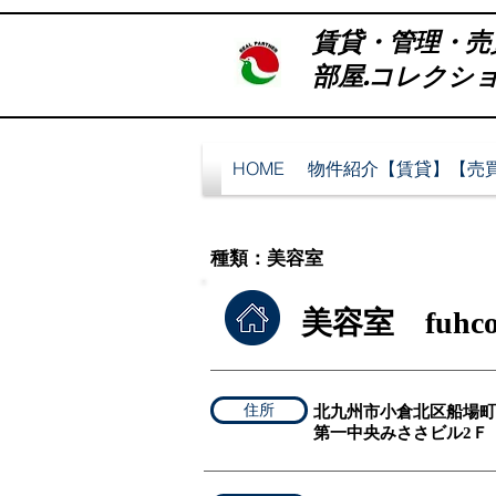
賃貸・管理・売
部屋.コレクション 
HOME
物件紹介【賃貸】【売
​種類：美容室
美容室 fuh
住所
北九州市小倉北区船場町3
​第一中央みささビル2Ｆ