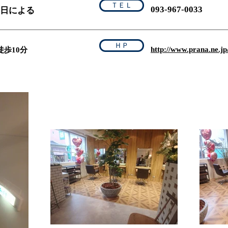
ＴＥＬ
093-967-0033
 曜日による
ＨＰ
http://www.prana.ne.jp
歩10分