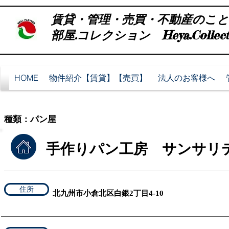
賃貸・管理・売買・不動産のこ
部屋.コレクション Heya.Collect
HOME
物件紹介【賃貸】【売買】
法人のお客様へ
​種類：パン屋
手作りパン工房 サンサリ
住所
​北九州市小倉北区白銀2丁目4-10